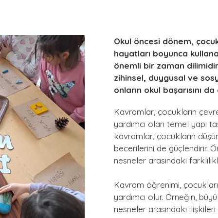
Okul öncesi dönem, çocuk
hayatları boyunca kullanac
önemli bir zaman dilimid
zihinsel, duygusal ve sosy
onların okul başarısını da 
Kavramlar, çocukların çevr
yardımcı olan temel yapı taşl
kavramlar, çocukların düşün
becerilerini de güçlendirir. 
nesneler arasındaki farklılıkla
Kavram öğrenimi, çocukların
yardımcı olur. Örneğin, büy
nesneler arasındaki ilişkile