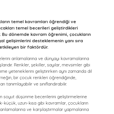
ların temel kavramları öğrendiği ve
akları temel becerileri geliştirdikleri
ir. Bu dönemde kavram öğrenimi, çocukların
al gelişimlerini desteklemenin yanı sıra
etkileyen bir faktördür.
elerini anlamalarına ve dünyayı kavramalarına
arıdır. Renkler, şekiller, sayılar, mevsimler gibi
me yeteneklerini geliştirirken aynı zamanda dil
Örneğin, bir çocuk renkleri öğrendiğinde,
rı tanımlayabilir ve sınıflandırabilir.
 soyut düşünme becerilerini geliştirmelerine
ük-küçük, uzun-kısa gibi kavramlar, çocukların
ri anlamalarına ve karşılaştırmalar yapmalarına