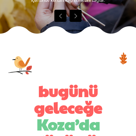
içerisinde kendini keşfetmesini sağlar.
bugünü
geleceğe
Koza’da