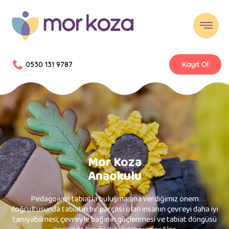
0530 131 9787
Kayıt Ol
Mor Koza
Anaokulu
Pedagojinin tabiatla buluşmasına verdiğimiz önem
doğrultusunda tabiatın bir parçası olan insanın çevreyi daha iyi
tanıyabilmesi, çevreyle bağının güçlenmesi ve tabiat döngüsü