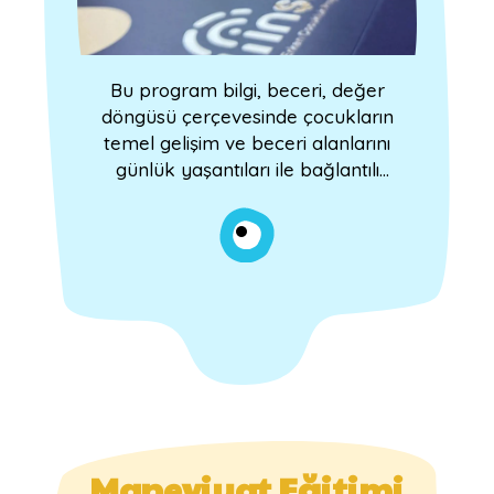
Bu program bilgi, beceri, değer
döngüsü çerçevesinde çocukların
temel gelişim ve beceri alanlarını
günlük yaşantıları ile bağlantılı
etkinlikler ile destekleyerek
öğrenme süreçlerini zenginleştirip
öğrenmeyi kalıcı şekilde inşa
etmeyi hedefler.
Maneviyat Eğitimi