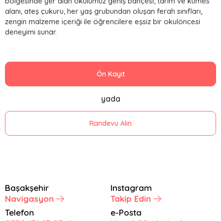
bölgesinde yer alan okulumuz geniş bahçesi, tarım ve kümes
alanı, ateş çukuru, her yaş grubundan oluşan ferah sınıfları,
zengin malzeme içeriği ile öğrencilere eşsiz bir okulöncesi
deneyimi sunar.
Ön Kayıt
yada
Randevu Alın
Başakşehir
Instagram
Navigasyon
Takip Edin
Telefon
e-Posta