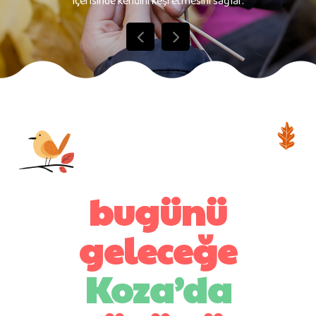
içerisinde kendini keşfetmesini sağlar.
bugünü
geleceğe
Koza’da