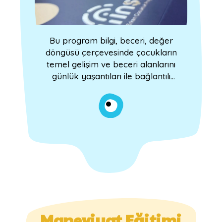
Bu program bilgi, beceri, değer
döngüsü çerçevesinde çocukların
temel gelişim ve beceri alanlarını
günlük yaşantıları ile bağlantılı
etkinlikler ile destekleyerek
öğrenme süreçlerini zenginleştirip
öğrenmeyi kalıcı şekilde inşa
etmeyi hedefler.
Maneviyat Eğitimi