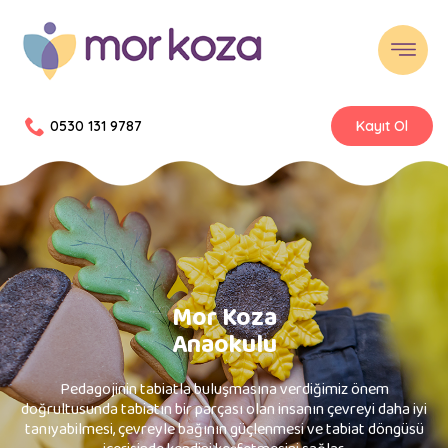
0530 131 9787
Kayıt Ol
Mor Koza
Anaokulu
Pedagojinin tabiatla buluşmasına verdiğimiz önem
doğrultusunda tabiatın bir parçası olan insanın çevreyi daha iyi
tanıyabilmesi, çevreyle bağının güçlenmesi ve tabiat döngüsü