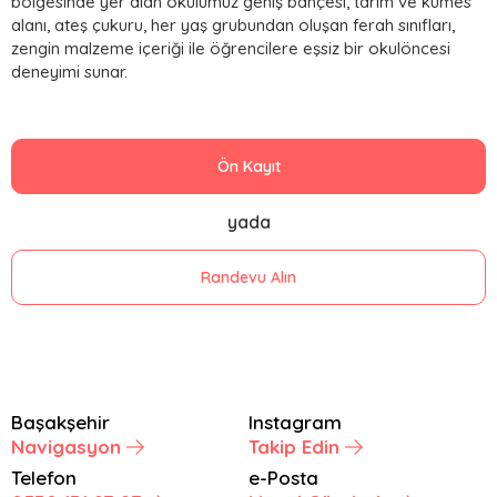
bölgesinde yer alan okulumuz geniş bahçesi, tarım ve kümes
alanı, ateş çukuru, her yaş grubundan oluşan ferah sınıfları,
zengin malzeme içeriği ile öğrencilere eşsiz bir okulöncesi
deneyimi sunar.
Ön Kayıt
yada
Randevu Alın
Başakşehir
Instagram
Navigasyon
Takip Edin
Telefon
e-Posta