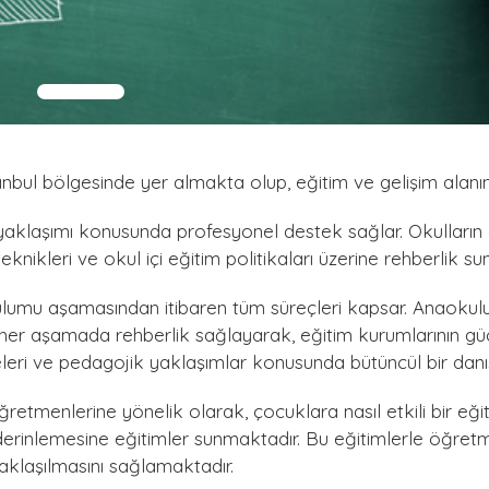
nbul bölgesinde yer almakta olup, eğitim ve gelişim alanın
aklaşımı konusunda profesyonel destek sağlar. Okulların e
eknikleri ve okul içi eğitim politikaları üzerine rehberlik s
lumu aşamasından itibaren tüm süreçleri kapsar. Anaokulunun
i her aşamada rehberlik sağlayarak, eğitim kurumlarının gü
leri ve pedagojik yaklaşımlar konusunda bütüncül bir danı
ğretmenlerine yönelik olarak, çocuklara nasıl etkili bir eğ
 derinlemesine eğitimler sunmaktadır. Bu eğitimlerle öğretm
aklaşılmasını sağlamaktadır.