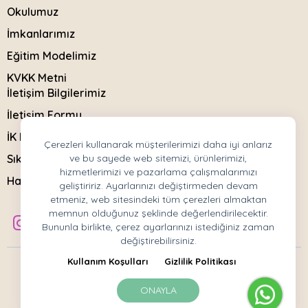
Okulumuz
İmkanlarımız
Eğitim Modelimiz
KVKK Metni
İletişim Bilgilerimiz
İletişim Formu
İK Başvuru Formu
Çerezleri kullanarak müşterilerimizi daha iyi anlarız
Sıkça Sorulanlar
ve bu sayede web sitemizi, ürünlerimizi,
hizmetlerimizi ve pazarlama çalışmalarımızı
Haberler
geliştiririz. Ayarlarınızı değiştirmeden devam
etmeniz, web sitesindeki tüm çerezleri almaktan
memnun olduğunuz şeklinde değerlendirilecektir.
Bununla birlikte, çerez ayarlarınızı istediğiniz zaman
değiştirebilirsiniz.
Kullanım Koşulları
Gizlilik Politikası
Copyright © 2023 All rigth reserved.
Mor Koza Anaokulu
Kullanım Koşulları
Gizlilik Politikası
ONAYLA
Development by Beework