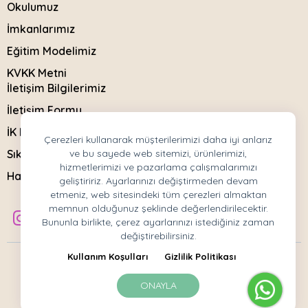
Okulumuz
İmkanlarımız
Eğitim Modelimiz
KVKK Metni
İletişim Bilgilerimiz
İletişim Formu
İK Başvuru Formu
Çerezleri kullanarak müşterilerimizi daha iyi anlarız
Sıkça Sorulanlar
ve bu sayede web sitemizi, ürünlerimizi,
hizmetlerimizi ve pazarlama çalışmalarımızı
Haberler
geliştiririz. Ayarlarınızı değiştirmeden devam
etmeniz, web sitesindeki tüm çerezleri almaktan
memnun olduğunuz şeklinde değerlendirilecektir.
Bununla birlikte, çerez ayarlarınızı istediğiniz zaman
değiştirebilirsiniz.
Kullanım Koşulları
Gizlilik Politikası
Copyright © 2023 All rigth reserved.
Mor Koza Anaokulu
Kullanım Koşulları
Gizlilik Politikası
ONAYLA
Development by Beework