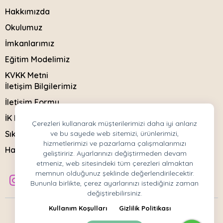
Hakkımızda
Okulumuz
İmkanlarımız
Eğitim Modelimiz
KVKK Metni
İletişim Bilgilerimiz
İletişim Formu
İK Başvuru Formu
Çerezleri kullanarak müşterilerimizi daha iyi anlarız
Sıkça Sorulanlar
ve bu sayede web sitemizi, ürünlerimizi,
hizmetlerimizi ve pazarlama çalışmalarımızı
Haberler
geliştiririz. Ayarlarınızı değiştirmeden devam
etmeniz, web sitesindeki tüm çerezleri almaktan
memnun olduğunuz şeklinde değerlendirilecektir.
Bununla birlikte, çerez ayarlarınızı istediğiniz zaman
değiştirebilirsiniz.
Kullanım Koşulları
Gizlilik Politikası
Copyright © 2023 All rigth reserved.
Mor Koza Anaokulu